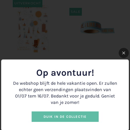
UITVERKOCHT
SALE
STICKERVEL
SURE, I LIKE FUN
VERJAARDAG
Op avontuur!
€1.50
€3.00
€2.95
Uitverkocht
De webshop blijft de hele vakantie open. Er zullen
echter geen verzendingen plaatsvinden van
01/07 tem 16/07. Bedankt voor je geduld. Geniet
van je zomer!
DUIK IN DE COLLECTIE