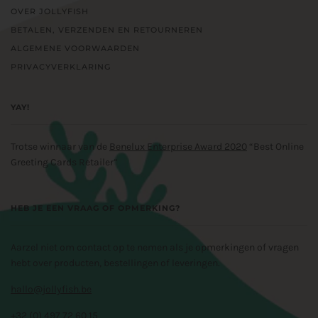
OVER JOLLYFISH
BETALEN, VERZENDEN EN RETOURNEREN
ALGEMENE VOORWAARDEN
PRIVACYVERKLARING
YAY!
Trotse winnaar van de
Benelux Enterprise Award 2020
“Best Online
Greeting Cards Retailer”
HEB JE EEN VRAAG OF OPMERKING?
Aarzel niet om contact op te nemen als je opmerkingen of vragen
hebt over producten, bestellingen of leveringen.
hallo@jollyfish.be
+32 (0) 497 72 60 15