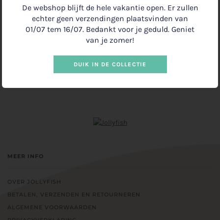
De webshop blijft de hele vakantie open. Er zullen
echter geen verzendingen plaatsvinden van
01/07 tem 16/07. Bedankt voor je geduld. Geniet
IN WINKELMANDJE
€2.00
•
van je zomer!
DUIK IN DE COLLECTIE
MEER INFO
OVER JOLLYFISH
BETALEN, VERZENDEN EN RETOURNEREN
ALGEMENE VOORWAARDEN
PRIVACYVERKLARING