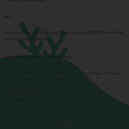
YAY!
Trotse winnaar van de
Benelux Enterprise Award 2020
“Best Online
Greeting Cards Retailer”
HEB JE EEN VRAAG OF OPMERKING?
Aarzel niet om contact op te nemen als je opmerkingen of vragen
hebt over producten, bestellingen of leveringen.
hallo@jollyfish.be
+32 (0) 497 72 60 15
FACEBOOK
INSTAGRAM