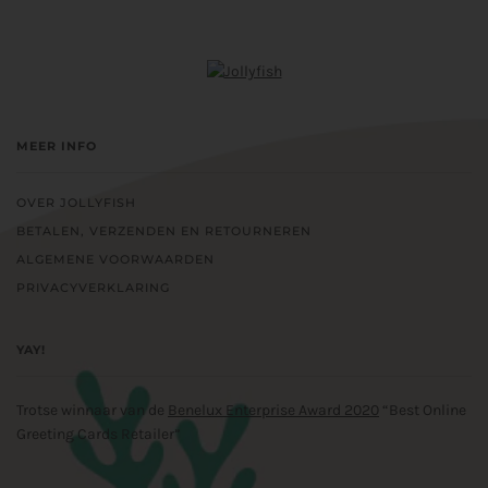
MEER INFO
OVER JOLLYFISH
BETALEN, VERZENDEN EN RETOURNEREN
ALGEMENE VOORWAARDEN
PRIVACYVERKLARING
YAY!
Trotse winnaar van de
Benelux Enterprise Award 2020
“Best Online
Greeting Cards Retailer”