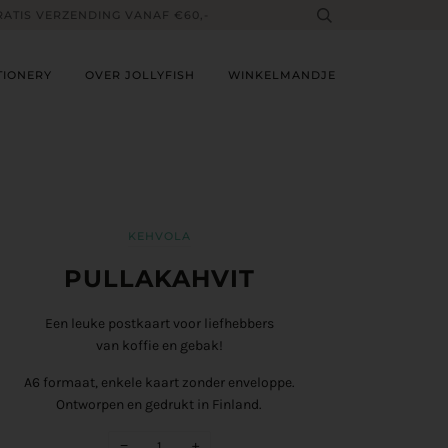
RATIS VERZENDING VANAF €60,-
TIONERY
OVER JOLLYFISH
WINKELMANDJE
KEHVOLA
PULLAKAHVIT
Een leuke postkaart voor liefhebbers
van koffie en gebak!
A6 formaat, enkele kaart zonder enveloppe.
Ontworpen en gedrukt in Finland.
−
+