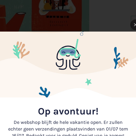
Op avontuur!
De webshop blijft de hele vakantie open. Er zullen
echter geen verzendingen plaatsvinden van 01/07 tem
16/07. Bedankt voor je geduld. Geniet van je zomer!