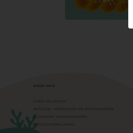
MEER INFO
OVER JOLLYFISH
BETALEN, VERZENDEN EN RETOURNEREN
ALGEMENE VOORWAARDEN
PRIVACYVERKLARING