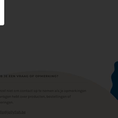
B JE EEN VRAAG OF OPMERKING?
rzel niet om contact op te nemen als je opmerkingen
 vragen hebt over producten, bestellingen of
veringen.
llo@jollyfish.be