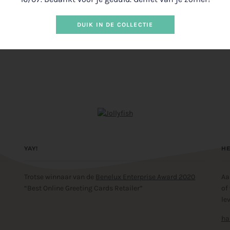
DUIK IN DE COLLECTIE
YAY!
HE
Trotse winnaar van de
Benelux Enterprise Award 2020
Aa
“Best Online Greeting Cards Retailer”
of
le
ha