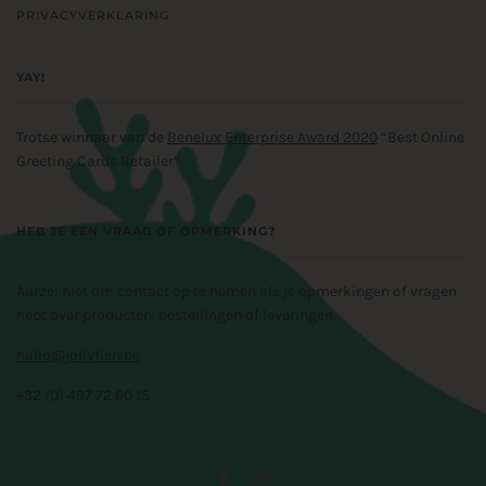
PRIVACYVERKLARING
YAY!
Trotse winnaar van de
Benelux Enterprise Award 2020
“Best Online
Greeting Cards Retailer”
HEB JE EEN VRAAG OF OPMERKING?
Aarzel niet om contact op te nemen als je opmerkingen of vragen
hebt over producten, bestellingen of leveringen.
hallo@jollyfish.be
+32 (0) 497 72 60 15
FACEBOOK
INSTAGRAM