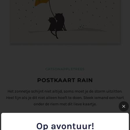
CATSONAPPLETREES
POSTKAART RAIN
Het zonnetje schijnt niet altijd, soms moet je de storm uitzitten.
Heel fijn als je dit niet alleen hoeft te doen. Steek iemand een hart
onder de riem met dit lieve kaartje.
Kaart gedrukt op natuurlijk papier.
A6 formaat, zonder enveloppe.
Op avontuur!