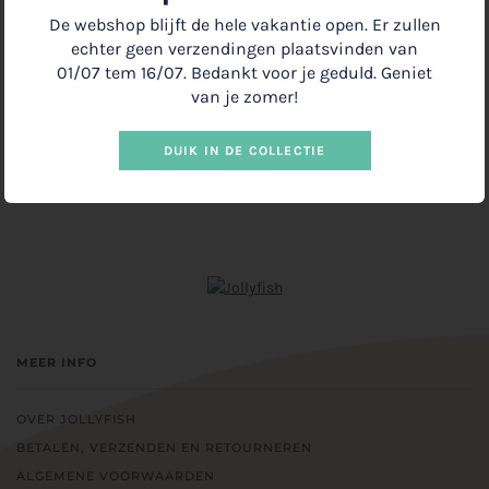
−
+
De webshop blijft de hele vakantie open. Er zullen
echter geen verzendingen plaatsvinden van
01/07 tem 16/07. Bedankt voor je geduld. Geniet
van je zomer!
UITVERKOCHT
€1.50
•
DUIK IN DE COLLECTIE
MEER INFO
OVER JOLLYFISH
BETALEN, VERZENDEN EN RETOURNEREN
ALGEMENE VOORWAARDEN