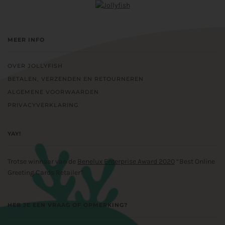
MEER INFO
OVER JOLLYFISH
BETALEN, VERZENDEN EN RETOURNEREN
ALGEMENE VOORWAARDEN
PRIVACYVERKLARING
YAY!
Trotse winnaar van de
Benelux Enterprise Award 2020
“Best Online
Greeting Cards Retailer”
HEB JE EEN VRAAG OF OPMERKING?