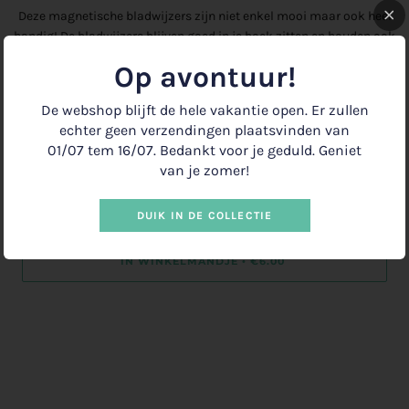
Deze magnetische bladwijzers zijn niet enkel mooi maar ook heel
handig! De bladwijzers blijven goed in je boek zitten en houden ook
losse stukjes papier bij elkaar!
Op avontuur!
Geschikt als cadeau voor familie, vrienden & Co!
De webshop blijft de hele vakantie open. Er zullen
De twee bladwijzers zitten op een papierhouder en zijn in gesloten
echter geen verzendingen plaatsvinden van
toestand 10 x 2,5 cm groot. Materiaal: bedrukte matte folie +
01/07 tem 16/07. Bedankt voor je geduld. Geniet
magnetische folie.
van je zomer!
−
+
DUIK IN DE COLLECTIE
IN WINKELMANDJE
€6.00
•