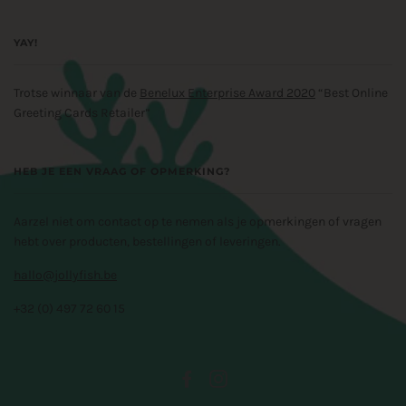
YAY!
Trotse winnaar van de
Benelux Enterprise Award 2020
“Best Online
Greeting Cards Retailer”
HEB JE EEN VRAAG OF OPMERKING?
Aarzel niet om contact op te nemen als je opmerkingen of vragen
hebt over producten, bestellingen of leveringen.
hallo@jollyfish.be
+32 (0) 497 72 60 15
FACEBOOK
INSTAGRAM