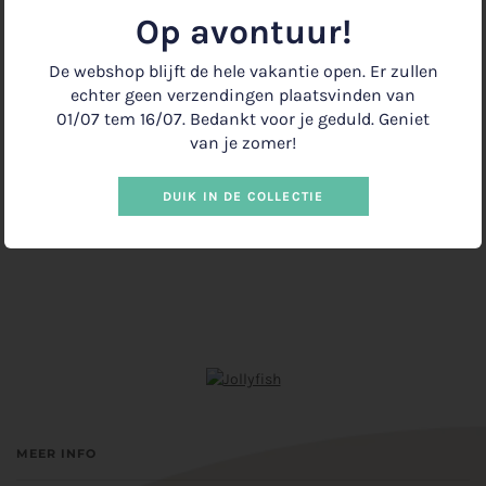
Op avontuur!
Gedrukt op Paperwise papier, een duurzame papiersoort gemaakt
van landbouwafval.
De webshop blijft de hele vakantie open. Er zullen
echter geen verzendingen plaatsvinden van
−
+
01/07 tem 16/07. Bedankt voor je geduld. Geniet
van je zomer!
IN WINKELMANDJE
€2.00
•
DUIK IN DE COLLECTIE
MEER INFO