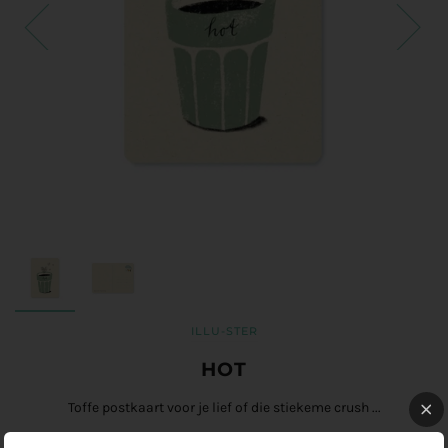
ILLU-STER
HOT
Toffe postkaart voor je lief of die stiekeme crush ...
A6 formaat, enkele kaart zonder enveloppe.