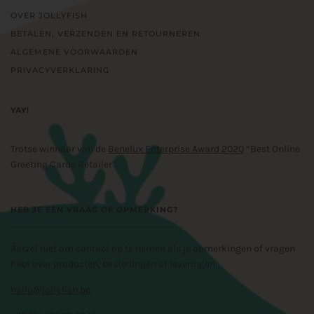
OVER JOLLYFISH
BETALEN, VERZENDEN EN RETOURNEREN
ALGEMENE VOORWAARDEN
PRIVACYVERKLARING
YAY!
Trotse winnaar van de
Benelux Enterprise Award 2020
“Best Online
Greeting Cards Retailer”
HEB JE EEN VRAAG OF OPMERKING?
Aarzel niet om contact op te nemen als je opmerkingen of vragen
hebt over producten, bestellingen of leveringen.
hallo@jollyfish.be