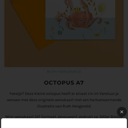
RUTH HENGEVELD
OCTOPUS A7
Feestje? Deze kleine octopus heeft er alvast zin in! Verstuur je
wensen met deze originele wenskaart met een hartverwarmende
illustratie
van Ruth Hengeveld.
Mini-wenskaart (A7 formaat, gevouwen), gedrukt op 300gr Biotop
papier. Inclusief envelopje dat van kleur van variëren.