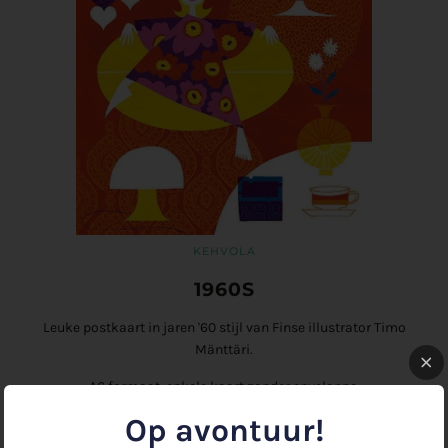
KEHVOLA
1960S
Leuke postkaart in jaren '60 stijl van
Finse illustrator Timo
Mänttäri.
A6 formaat, enkele kaart zonder enveloppe.
Ontworpen en gedrukt in Finland.
Op avontuur!