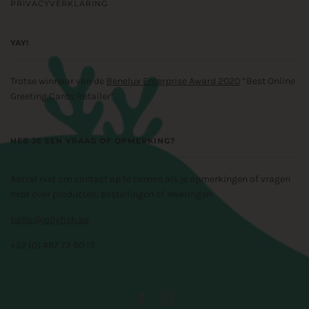
PRIVACYVERKLARING
YAY!
Trotse winnaar van de
Benelux Enterprise Award 2020
“Best Online
Greeting Cards Retailer”
HEB JE EEN VRAAG OF OPMERKING?
Aarzel niet om contact op te nemen als je opmerkingen of vragen
hebt over producten, bestellingen of leveringen.
hallo@jollyfish.be
+32 (0) 497 72 60 15
FACEBOOK
INSTAGRAM