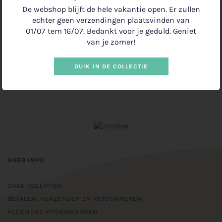
−
+
De webshop blijft de hele vakantie open. Er zullen
echter geen verzendingen plaatsvinden van
01/07 tem 16/07. Bedankt voor je geduld. Geniet
van je zomer!
IN WINKELMANDJE
€1.00
•
DUIK IN DE COLLECTIE
MEER INFO
OVER JOLLYFISH
BETALEN, VERZENDEN EN RETOURNEREN
ALGEMENE VOORWAARDEN