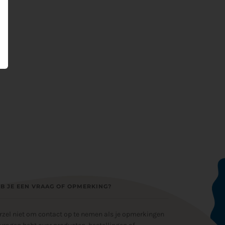
B JE EEN VRAAG OF OPMERKING?
rzel niet om contact op te nemen als je opmerkingen