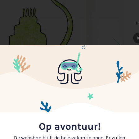
k
Op avontuur!
De webshop blijft de hele vakantie open. Er zullen