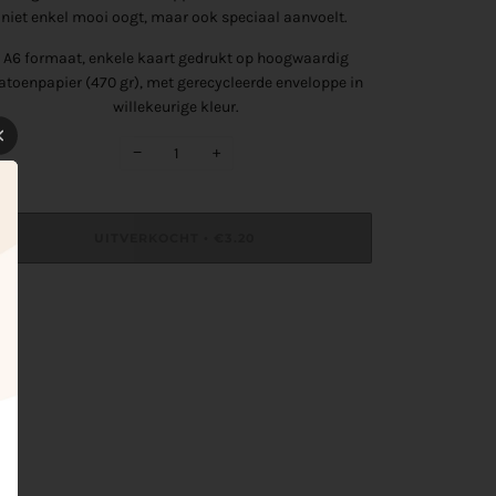
niet enkel mooi oogt, maar ook speciaal aanvoelt.
A6 formaat
, enkele kaart gedrukt op hoogwaardig
atoenpapier (470 gr),
met gerecycleerde enveloppe in
willekeurige kleur.
−
+
UITVERKOCHT
€3.20
•