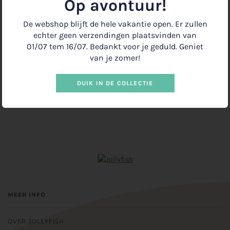
Op avontuur!
A5 formaat, met 52 afscheurvellen.
De webshop blijft de hele vakantie open. Er zullen
−
+
echter geen verzendingen plaatsvinden van
01/07 tem 16/07. Bedankt voor je geduld. Geniet
van je zomer!
IN WINKELMANDJE
€12.00
•
DUIK IN DE COLLECTIE
MEER INFO
OVER JOLLYFISH