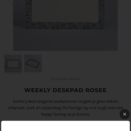
SEASON PAPER
WEEKLY DESKPAD ROSEE
Dankzij deze elegante weekplanner vergeet je geen enkele
afspraak, taak of verjaardag! De fleurige lay-out zorgt voor een
happy feeling op je bureau.
Leuk om cadeau te geven of gewoon voor jezelf!