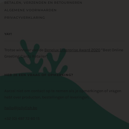
BETALEN, VERZENDEN EN RETOURNEREN
ALGEMENE VOORWAARDEN
PRIVACYVERKLARING
YAY!
Trotse winnaar van de
Benelux Enterprise Award 2020
“Best Online
Greeting Cards Retailer”
HEB JE EEN VRAAG OF OPMERKING?
Aarzel niet om contact op te nemen als je opmerkingen of vragen
hebt over producten, bestellingen of leveringen.
hallo@jollyfish.be
+32 (0) 497 72 60 15