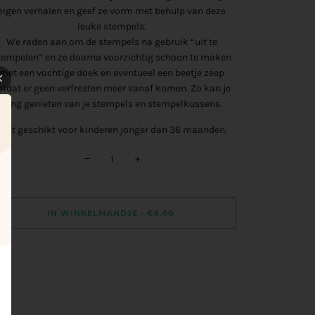
eigen verhalen en geef ze vorm met behulp van deze
leuke stempels.
We raden aan om de stempels na gebruik “uit te
tempelen” en ze daarna voorzichtig schoon te maken
met een vochtige doek en eventueel een beetje zeep
otdat er geen verfresten meer vanaf komen. Zo kan je
lang genieten van je stempels en stempelkussens.
Niet geschikt voor kinderen jonger dan 36 maanden.
−
+
IN WINKELMANDJE
€6.00
•