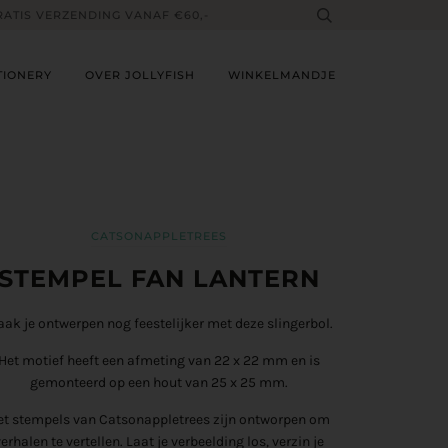
RATIS VERZENDING VANAF €60,-
TIONERY
OVER JOLLYFISH
WINKELMANDJE
CATSONAPPLETREES
STEMPEL FAN LANTERN
ak je ontwerpen nog feestelijker met deze slingerbol.
Het motief heeft een afmeting van 22 x 22 mm en is
gemonteerd op een hout van 25 x 25 mm.
et stempels van Catsonappletrees zijn ontworpen om
verhalen te vertellen. Laat je verbeelding los, verzin je