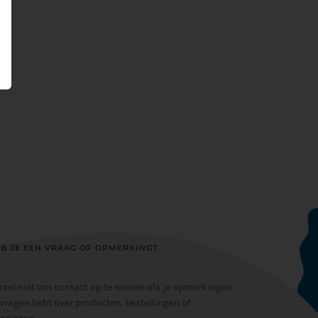
B JE EEN VRAAG OF OPMERKING?
rzel niet om contact op te nemen als je opmerkingen
 vragen hebt over producten, bestellingen of