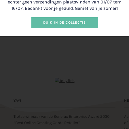
echter geen verzendingen plaatsvinden van 01/07 tem
16/07. Bedankt voor je geduld. Geniet van je zomer!
DUIK IN DE COLLECTIE
YAY!
HE
Trotse winnaar van de
Benelux Enterprise Award 2020
Aa
“Best Online Greeting Cards Retailer”
of