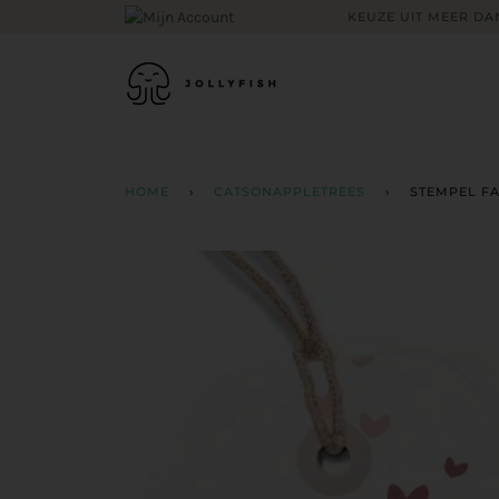
Skip
KEUZE UIT MEER DAN
to
content
HOME
›
CATSONAPPLETREES
›
STEMPEL F