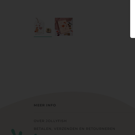
MEER INFO
OVER JOLLYFISH
BETALEN, VERZENDEN EN RETOURNEREN