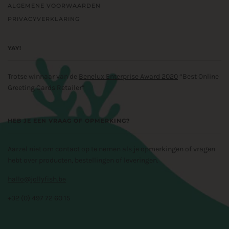
ALGEMENE VOORWAARDEN
PRIVACYVERKLARING
YAY!
Trotse winnaar van de
Benelux Enterprise Award 2020
“Best Online
Greeting Cards Retailer”
HEB JE EEN VRAAG OF OPMERKING?
Aarzel niet om contact op te nemen als je opmerkingen of vragen
hebt over producten, bestellingen of leveringen.
hallo@jollyfish.be
+32 (0) 497 72 60 15