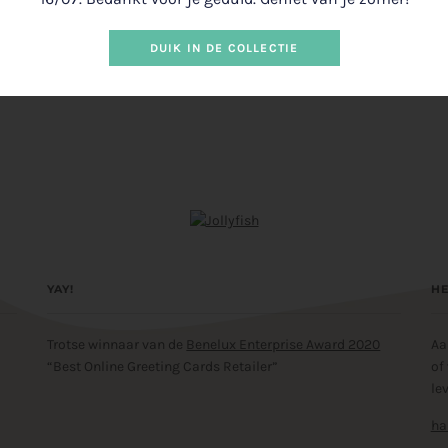
DUIK IN DE COLLECTIE
YAY!
HE
Trotse winnaar van de
Benelux Enterprise Award 2020
Aa
“Best Online Greeting Cards Retailer”
of
le
ha