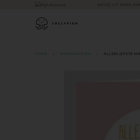
Skip
KEUZE UIT MEER DAN
to
content
HOME
›
WENSKAARTEN
›
ALLERLIEFSTE M