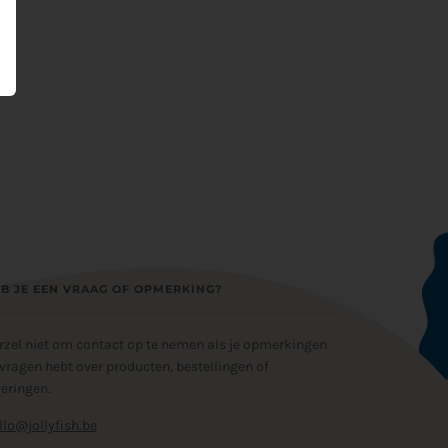
B JE EEN VRAAG OF OPMERKING?
rzel niet om contact op te nemen als je opmerkingen
 vragen hebt over producten, bestellingen of
veringen.
llo@jollyfish.be