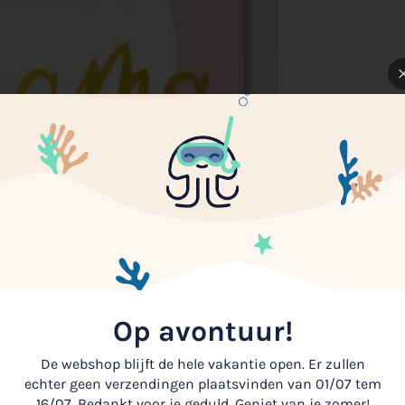
Op avontuur!
De webshop blijft de hele vakantie open. Er zullen
echter geen verzendingen plaatsvinden van 01/07 tem
16/07. Bedankt voor je geduld. Geniet van je zomer!