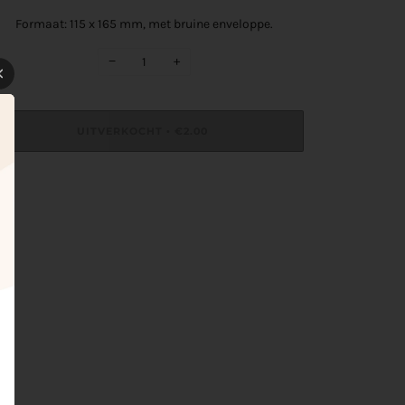
Formaat:
115 x 165 mm, met bruine enveloppe.
−
+
UITVERKOCHT
€2.00
•