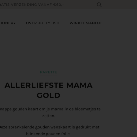
RATIS VERZENDING VANAF €60,-
TIONERY
OVER JOLLYFISH
WINKELMANDJE
PAPETTE
ALLERLIEFSTE MAMA
GOLD
nappe gouden kaart om je mama in de bloemetjes te
zetten.
Deze sprankelende gouden wenskaart is gedrukt met
blinkende gouden folie.